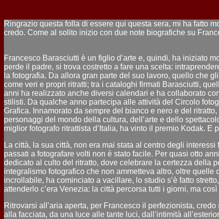
Ringrazio questa folla di essere qui questa sera, mi ha fatto mo
credo. Come al solito inizio con due note biografiche su Franc
Francesco Barasciutti è un figlio d’arte e, quindi, ha iniziato
perde il padre, si trova costretto a fare una scelta: intraprender
la fotografia. Da allora gran parte del suo lavoro, quello che gli
come veri e propri ritratti; tra i cataloghi firmati Barasciutti, 
anni ha realizzato anche diversi calendari e ha collaborato con la 
stilisti. Da qualche anno partecipa alle attività del Circolo fot
Grafica. Innamorato da sempre del bianco e nero e del ritratto,
personaggi del mondo della cultura, dell’arte e dello spettacol
miglior fotografo ritrattista d’Italia, ha vinto il premio Kodak.
La città, la sua città, non era mai stata al centro degli interes
passati a fotografare volti non è stato facile. Per quasi otto an
dedicato al culto del ritratto, dove celebrare la certezza della 
integralismo fotografico che non ammetteva altro, oltre quelle qu
incrollabile, ha cominciato a vacillare, lo studio s’è fatto stret
attenderlo c’era Venezia: la città percorsa tutti i giorni, ma cos
Ritrovarsi all’aria aperta, per Francesco il perfezionista, credo
alla facciata, da una luce alle tante luci, dall’intimità all’esteri