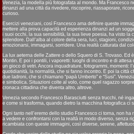
Venezia, la modella più fotografata al mondo. Ma Francesco n
dinanzi ad una città da rivedere, riscoprire, riassaporare, ricon
curioso.
Esercizi veneziani, così Francesco ama definire queste immagi
mettere alla prova capacità ed esperienza dinanzi ad un soggetto
i suoi occhi, la sua sensibilità, la sua lieve poesia, ha visto la 
splendore. Dall’alba al colore della sera, luci, stagioni, condizi
emozionarsi, immagarsi, sorridere. Una realtà catturata dal colo
La lux aeterna delle Zattere o dello Squero di S. Trovaso. Ed 
Montin. E poi i pontili, i vaporetti: luoghi di incontro e di attes
un gioco di vetri. Ancora inquadrature, fotogrammi, momenti: l’
quotidianità, la normalità, che si fanno incontro. E poi la città 
due ladroni, che si chiamano “papà Umberto” e “Susi”. Venezia 
e simbolica. Situazioni colte al volo, come quel ragazzo sorpres
cronaca cittadina che diventa altro, altrove.
Venezia secondo Francesco Barasciutti senza trucchi, né ingann
e come si trasforma, quando dietro la macchina fotografica ci s
Ogni tanto nell’eremo dello studio Francesco ci torna, non ha rin
a vedere e confrontarsi con la realtà in modo diverso, senza rigid
ricambiata con queste immagini, così diverse, serene, affettuo