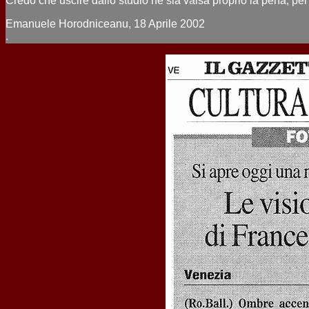
Credo che uscire dallo studio ne sia valsa proprio la pena, per
Emanuele Horodniceanu, 18 Aprile 2002
.