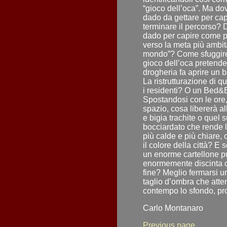
“gioco dell’oca”. Ma d
dado da gettare per cap
terminare il percorso?
dado per capire come p
verso la meta più ambita
mondo”? Come sfuggire
gioco dell’oca pretende
drogheria fa aprire un 
La ristrutturazione di 
i residenti? O un Bed&
Spostandosi con le ore,
spazio, cosa libererà al
e bigia trachite o quel
bocciardato che rende la
più calde e più chiare,
il colore della città? E
un enorme cartellone pu
enormemente discinta 
fine? Meglio fermarsi u
taglio d’ombra che atte
contempo lo sfondo, pro
Carlo Montanaro
Previous page