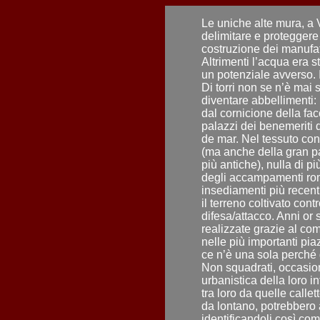
Le uniche alte mura, a 
delimitare e proteggere 
costruzione dei manufatt
Altrimenti l’acqua era s
un potenziale avverso. 
Di torri non se n’è mai 
diventare abbellimenti: 
dal cornicione della facc
palazzi dei benemeriti d
de mar. Nel tessuto conn
(ma anche della gran par
più antiche), nulla di pi
degli accampamenti rom
insediamenti più recen
il terreno coltivato contr
difesa/attacco. Anni or
realizzate grazie al co
nelle più importanti pia
ce n’è una sola perché g
Non squadrati, occasiona
urbanistica della loro i
tra loro da quelle call
da lontano, potrebbero 
identificandoli così co